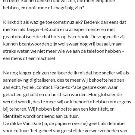
en beter kunnen denken dat wij zelf, die meer empathie
hebben, en nooit moe of chagrijnig zijn?
Klinkt dit als wazige toekomstmuziek? Bedenk dan eens dat
merken als Jaeger-LeCoultre nu al experimenteren met
geautomatiseerde chatbots op Facebook. De vragen die zij
kunnen beantwoorden zijn weliswaar nog vrij basaal, maar
straks weten we niet meer wie we aan de telefoon hebben –
een mens of een machine!
Na nog langer peinzen realiseerde ik mij dat hoe sneller wij als
samenleving digitaliseren, des te meer wij behoefte hebben
aan echt, fysiek, contact. Face-to-face gesprekken waar
gelachen, gehuild en omhelst kan worden. Hoe globaler de
wereld wordt, des te meer wij ook behoefte hebben om ergens
bij te horen. Wij hebben behoefte aan een identiteit, en
identiteit wordt ontleend aan cultuur.
De dikke Van Dale (ja, de papieren versie) geeft als definitie
voor cultuur: ‘het geheel van geestelijke verworvenheden van