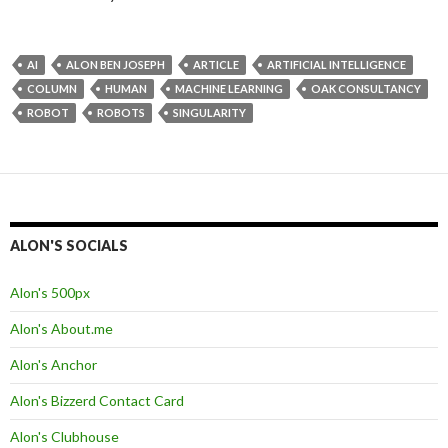
AI
ALON BEN JOSEPH
ARTICLE
ARTIFICIAL INTELLIGENCE
COLUMN
HUMAN
MACHINE LEARNING
OAK CONSULTANCY
ROBOT
ROBOTS
SINGULARITY
ALON'S SOCIALS
Alon's 500px
Alon's About.me
Alon's Anchor
Alon's Bizzerd Contact Card
Alon's Clubhouse