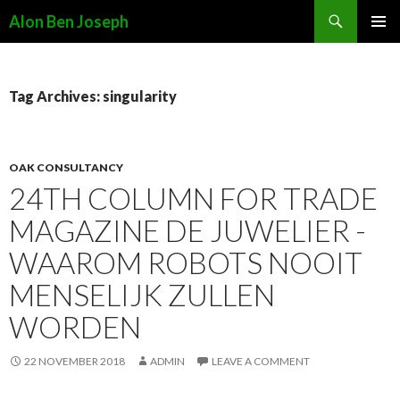
Search
Alon Ben Joseph
SKIP
PRIMAR
TO
MENU
CONTENT
Tag Archives: singularity
OAK CONSULTANCY
24TH COLUMN FOR TRADE
MAGAZINE DE JUWELIER -
WAAROM ROBOTS NOOIT
MENSELIJK ZULLEN
WORDEN
22 NOVEMBER 2018
ADMIN
LEAVE A COMMENT