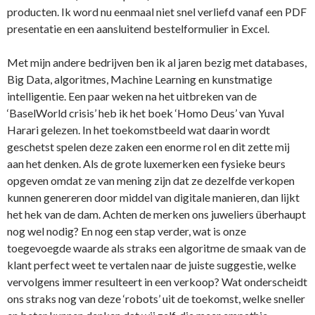
producten. Ik word nu eenmaal niet snel verliefd vanaf een PDF
presentatie en een aansluitend bestelformulier in Excel.
Met mijn andere bedrijven ben ik al jaren bezig met databases,
Big Data, algoritmes, Machine Learning en kunstmatige
intelligentie. Een paar weken na het uitbreken van de
‘BaselWorld crisis’ heb ik het boek ‘Homo Deus’ van Yuval
Harari gelezen. In het toekomstbeeld wat daarin wordt
geschetst spelen deze zaken een enorme rol en dit zette mij
aan het denken. Als de grote luxemerken een fysieke beurs
opgeven omdat ze van mening zijn dat ze dezelfde verkopen
kunnen genereren door middel van digitale manieren, dan lijkt
het hek van de dam. Achten de merken ons juweliers überhaupt
nog wel nodig? En nog een stap verder, wat is onze
toegevoegde waarde als straks een algoritme de smaak van de
klant perfect weet te vertalen naar de juiste suggestie, welke
vervolgens immer resulteert in een verkoop? Wat onderscheidt
ons straks nog van deze ‘robots’ uit de toekomst, welke sneller