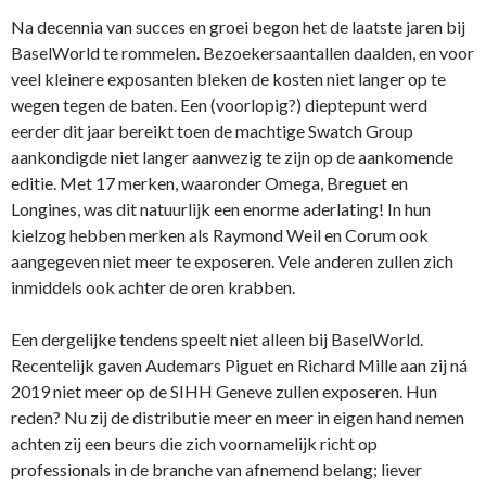
Na decennia van succes en groei begon het de laatste jaren bij
BaselWorld te rommelen. Bezoekersaantallen daalden, en voor
veel kleinere exposanten bleken de kosten niet langer op te
wegen tegen de baten. Een (voorlopig?) dieptepunt werd
eerder dit jaar bereikt toen de machtige Swatch Group
aankondigde niet langer aanwezig te zijn op de aankomende
editie. Met 17 merken, waaronder Omega, Breguet en
Longines, was dit natuurlijk een enorme aderlating! In hun
kielzog hebben merken als Raymond Weil en Corum ook
aangegeven niet meer te exposeren. Vele anderen zullen zich
inmiddels ook achter de oren krabben.
Een dergelijke tendens speelt niet alleen bij BaselWorld.
Recentelijk gaven Audemars Piguet en Richard Mille aan zij ná
2019 niet meer op de SIHH Geneve zullen exposeren. Hun
reden? Nu zij de distributie meer en meer in eigen hand nemen
achten zij een beurs die zich voornamelijk richt op
professionals in de branche van afnemend belang; liever