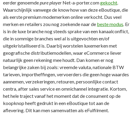
eerder genoemde
pure player
Net-a-porter.com
gekocht
.
Waarschijnlijk vanwege de know how van deze eBoutique, die
als eerste premium modemerken online verkocht. Dus veel
merken en retailers zou nog zoekende naar de
beste modus
. Er
is in de luxe branche nog steeds sprake van een kanaalconflict,
die in sommige branches wel al is uitgevochten en/of
uitgekristalliseerd is. Daarbij worstelen luxemerken met
geografische distributiemodellen, waar eCommerce liever
natuurlijk geen rekening mee houdt. Dan komen er nog
belangrijke zaken bij zoals: vreemde valuta, nationale BTW
tarieven, importheffingen, vervoerders die geen hoge waardes
aannemen, verzekeringen, retouren, persoonlijke contact
centra, after sales service en omnichannel integratie. Kortom,
het hele traject vanaf het moment dat de consument op de
koopknop heeft gedrukt in een eBoutique tot aan de
aflevering. Dit kan men samenvatten als eFulfilment.