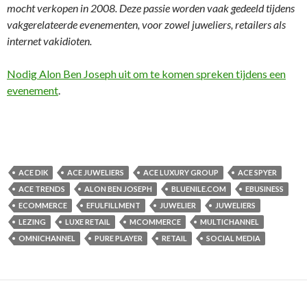
mocht verkopen in 2008. Deze passie worden vaak gedeeld tijdens
vakgerelateerde evenementen, voor zowel juweliers, retailers als
internet vakidioten.
Nodig Alon Ben Joseph uit om te komen spreken tijdens een
evenement
.
ACE DIK
ACE JUWELIERS
ACE LUXURY GROUP
ACE SPYER
ACE TRENDS
ALON BEN JOSEPH
BLUENILE.COM
EBUSINESS
ECOMMERCE
EFULFILLMENT
JUWELIER
JUWELIERS
LEZING
LUXE RETAIL
MCOMMERCE
MULTICHANNEL
OMNICHANNEL
PURE PLAYER
RETAIL
SOCIAL MEDIA