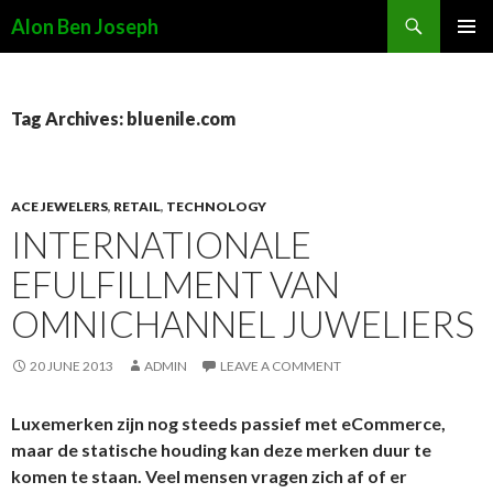
Search
Alon Ben Joseph
SKIP
PRIMAR
TO
MENU
CONTENT
Tag Archives: bluenile.com
ACE JEWELERS
,
RETAIL
,
TECHNOLOGY
INTERNATIONALE
EFULFILLMENT VAN
OMNICHANNEL JUWELIERS
20 JUNE 2013
ADMIN
LEAVE A COMMENT
Luxemerken zijn nog steeds passief met eCommerce,
maar de statische houding kan deze merken duur te
komen te staan. Veel mensen vragen zich af of er